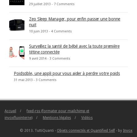
29 juillet 2013 -
7 Comments
Zeo Sleep Manager, pour enfin passer une bonne
nuit
10 juin 2013 -
4 Comments
Surveillez la santé de bébé avec la toute première
tétine connectée
9 avril 2014 -
3 Comments
Poidscible, une appli pour vous aider à perdre votre poids
31 mai 2013 -
3 Comments
Accueil
feed-rss (formater pour mailchimp et
invoxfluxinterne)
Mentions légales
Vidéos
© 2013. TuttiQuanti -
Objets connectés et Quantified Self
- by
Invox