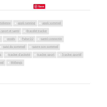
Save
otidienne
appli running
appli sommeil
 sport et santé
Bracelet tracker
e
poids
Pulse O2
santé connectée
suivi du sommeil
suivre son sommeil
s
tracker d'activité
tracker sport
Tracker sportif
eil
Withings