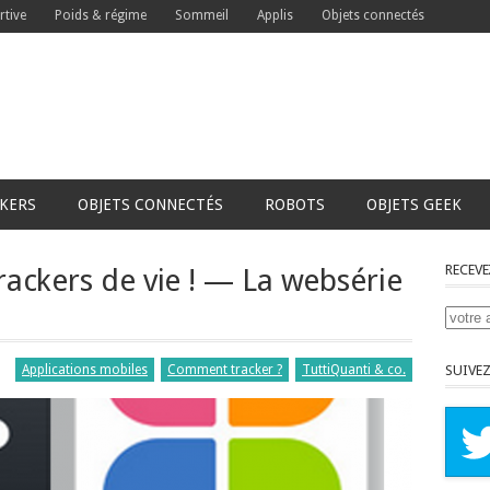
rtive
Poids & régime
Sommeil
Applis
Objets connectés
CKERS
OBJETS CONNECTÉS
ROBOTS
OBJETS GEEK
RECEVE
trackers de vie ! — La websérie
Applications mobiles
Comment tracker ?
TuttiQuanti & co.
SUIVEZ