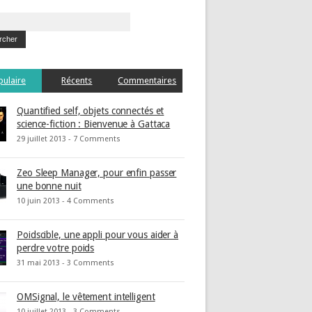
pulaire
Récents
Commentaires
Quantified self, objets connectés et
science-fiction : Bienvenue à Gattaca
29 juillet 2013 -
7 Comments
Zeo Sleep Manager, pour enfin passer
une bonne nuit
10 juin 2013 -
4 Comments
Poidscible, une appli pour vous aider à
perdre votre poids
31 mai 2013 -
3 Comments
OMSignal, le vêtement intelligent
10 juillet 2013 -
3 Comments