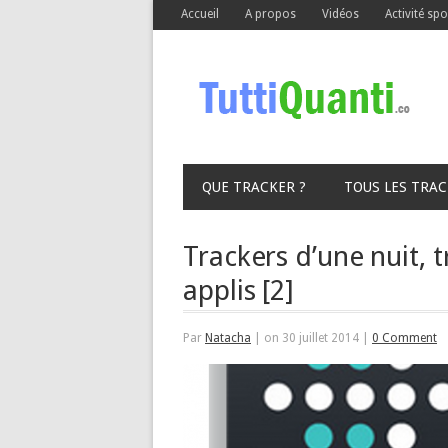
Accueil
A propos
Vidéos
Activité spo
QUE TRACKER ?
TOUS LES TRA
Trackers d’une nuit, 
applis [2]
Par
Natacha
|
on 30 juillet 2014
|
0 Comment