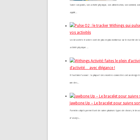
Suivre son poids, son activité physique, son alimentation, son sommeil,
applic...
vos activités
Les bracelets trackers sont de plus en plus nombreux sur le marché de la
activité physique ...
d’activité… avec élégance !
Il faut bien l'avouer : la plupart des montres connectées ont un design
une des...
Jawbone Up – Le bracelet pour suivre son
Parmi les objets permettant de suivre plusieurs types de choses, le bra
d'analys...