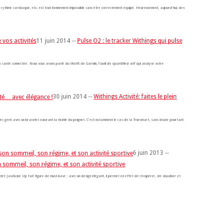
 son rythme cardiaque, etc. est tout bonnement impossible sans être correctement équipé. Heureusement, aujourd'hui, des
11 juin 2014 --
Pulse O2 : le tracker Withings qui pulse
 santé connectée. Nous vous avons parlé du Vívofit de Garmin, l'outil de quantified self qui analyse votre
30 juin 2014 --
Withings Activité: faites le plein
 très geek avec un bracelet couvrant la moitié du poignet. C'est notamment le cas de la Truesmart, sans doute pourtant
6 juin 2013 --
 sommeil, son régime, et son activité sportive
celet JawBone Up fait figure de must-have : avec un design élégant, il permet en effet de récupérer, de visualiser et