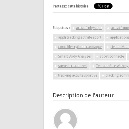
Partagez cette histoire
Etiquettes :
activité physique
activité qu
appli tracking activité sport
applications
contrôler rythme cardiaque
Health Mat
Smart Body Analyzer
sport connecté
surveiller sommeil
Tensiomètre Withing
tracking activité sportive
tracking somm
Description de l'auteur