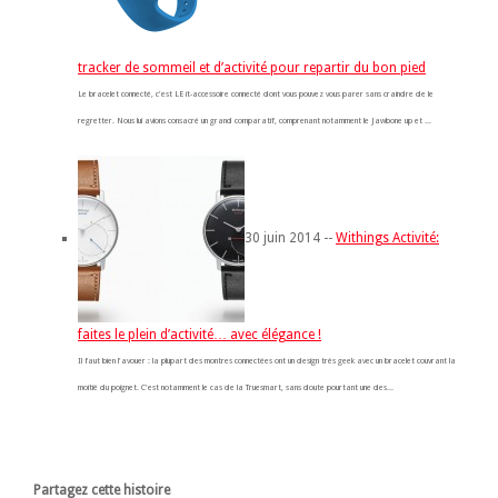
tracker de sommeil et d’activité pour repartir du bon pied
Le bracelet connecté, c'est LE it-accessoire connecté dont vous pouvez vous parer sans craindre de le
regretter. Nous lui avions consacré un grand comparatif, comprenant notamment le Jawbone up et ...
30 juin 2014 --
Withings Activité:
faites le plein d’activité… avec élégance !
Il faut bien l'avouer : la plupart des montres connectées ont un design très geek avec un bracelet couvrant la
moitié du poignet. C'est notamment le cas de la Truesmart, sans doute pourtant une des...
Partagez cette histoire