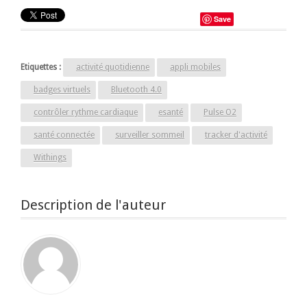
Save
Etiquettes :
activité quotidienne
appli mobiles
badges virtuels
Bluetooth 4.0
contrôler rythme cardiaque
esanté
Pulse O2
santé connectée
surveiller sommeil
tracker d'activité
Withings
Description de l'auteur