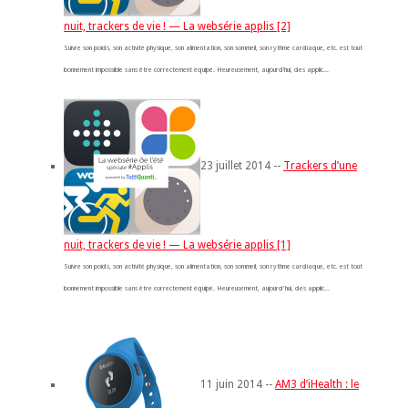
nuit, trackers de vie ! — La websérie applis [2]
Suivre son poids, son activité physique, son alimentation, son sommeil, son rythme cardiaque, etc. est tout
bonnement impossible sans être correctement équipé. Heureusement, aujourd’hui, des applic...
23 juillet 2014 --
Trackers d’une
nuit, trackers de vie ! — La websérie applis [1]
Suivre son poids, son activité physique, son alimentation, son sommeil, son rythme cardiaque, etc. est tout
bonnement impossible sans être correctement équipé. Heureusement, aujourd'hui, des applic...
11 juin 2014 --
AM3 d’iHealth : le