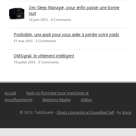
Zeo Sleep Manager, pour enfin passer une bonne
nuit
10 juin 2013 -
4 Comments
Poidscible, une appli pour vous aider à perdre votre poids
31 mai 2013 -
3 Comments
OMSignal, le vêtement intelligent
10 juillet 2013 -
3 Comments
Accueil
feed-rss (formater pour mailchimp et
invoxfluxinterne)
Mentions légales
Vidéos
© 2013. TuttiQuanti -
Objets connectés et Quantified Self
- by
Invox