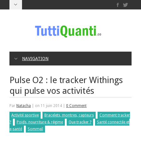
NAVIGATION
Pulse O2 : le tracker Withings
qui pulse vos activités
Par
Natacha
|
on 11 juin 2014
|
0 Comment
Activité sportive
Bracelets, montres, capteurs
Comment tracker
?
Poids, nourriture & régime
Que tracker ?
Santé connectée et
e-santé
Sommeil