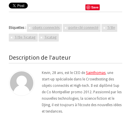
Save
Etiquettes :
objets connectés
porte-clé connecté
Ti'Be
Ti'Be Ticatag
Ticatag
Description de l'auteur
Kevin, 28 ans, est le CEO de
Sainthomas
, une
start-up spécialisée dans le Crowdtesting des
objets connectés et High-tech. Il est diplômé Sup
de Co Montpellier promo 2012. Passionné par les
nouvelles technologies, la science fiction et le
DJing, il est toujours à l’écoute des nouvelles idées
et tendances.