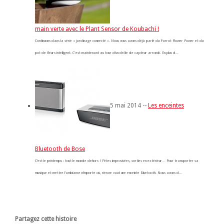
main verte avec le Plant Sensor de Koubachi !
Continuons dans la série « jardinage connecté ». Nous vous avons déjà parlé du Parrot Flower Power et du
pot de fleurs intelligent. C'est maintenant au tour d’un drôle de capteur arrondi. En plus d...
5 mai 2014 --
Les enceintes
Bluetooth de Bose
C’est le printemps : tout le monde dehors ! Fêtes improvisées, sorties en extérieur… Pour transporter sa
musique et mettre l’ambiance n’importe où, rien ne vaut une enceinte Bluetooth. Nous avons d...
Partagez cette histoire