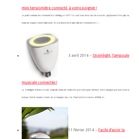
mini tensiomètre connecté, à votre poignet !
Le point commun des tensiomètres Withings et BP5 ? Ce sont tous deux des brassards, qui peuvent être plus ou
moins pratiques selon l'utilisation. Et si on inventait le plus mini des tensiomètres ? ...
3 avril 2014 --
Striimlight, l’ampoule
musicale connectée !
Le Striimlight d’Awox est une ampoule musicale connectée parfaite pour diffuser votre musique partout dans la
maison. Tout le monde écoute de la musique chez soi. Pourtant il est encore difficile d...
11 février 2014 --
Facile d’avoir la