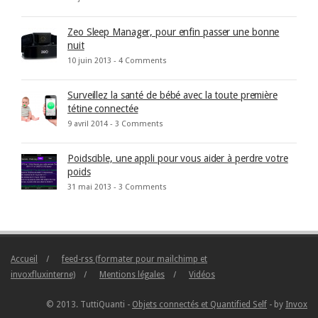
Zeo Sleep Manager, pour enfin passer une bonne
nuit
10 juin 2013 -
4 Comments
Surveillez la santé de bébé avec la toute première
tétine connectée
9 avril 2014 -
3 Comments
Poidscible, une appli pour vous aider à perdre votre
poids
31 mai 2013 -
3 Comments
Accueil
feed-rss (formater pour mailchimp et
invoxfluxinterne)
Mentions légales
Vidéos
© 2013. TuttiQuanti -
Objets connectés et Quantified Self
- by
Invox