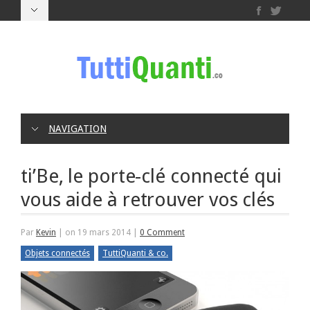
NAVIGATION
ti’Be, le porte-clé connecté qui
vous aide à retrouver vos clés
Par
Kevin
|
on 19 mars 2014
|
0 Comment
Objets connectés
TuttiQuanti & co.