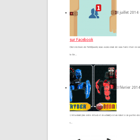
8 juillet 2014 
sur Facebook
Chers lecteurs de TuttiQuanti, nous avons envie de vous faire rêver en 
la Be...
3 février 2014
L'Attacknid (mix entre Attack et Arachnid) est un robot à six pattes doté
c...