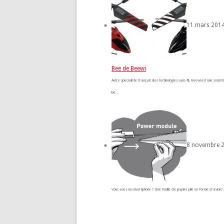
11 mars 2014
Bee de Beewi
Autre spécialiste français des technologies sans-fil, Beewi est une socié
be...
8 novembre 2
Vous avez un smartphone ? Une feuille de papier plié en forme d'avion? A