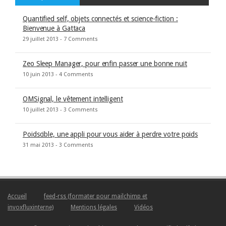
Quantified self, objets connectés et science-fiction :
Bienvenue à Gattaca
29 juillet 2013 -
7 Comments
Zeo Sleep Manager, pour enfin passer une bonne nuit
10 juin 2013 -
4 Comments
OMSignal, le vêtement intelligent
10 juillet 2013 -
3 Comments
Poidscible, une appli pour vous aider à perdre votre poids
31 mai 2013 -
3 Comments
Accueil
feed-rss (formater pour mailchimp et
invoxfluxinterne)
Mentions légales
Vidéos