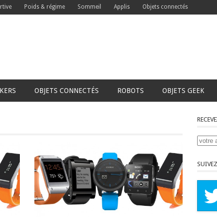
rtive
Poids & régime
Sommeil
Applis
Objets connectés
CKERS
OBJETS CONNECTÉS
ROBOTS
OBJETS GEEK
RECEVE
SUIVEZ