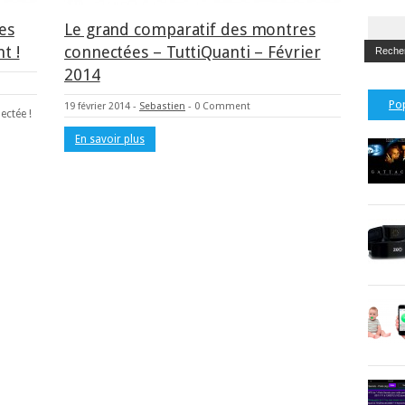
es
Le grand comparatif des montres
t !
connectées – TuttiQuanti – Février
2014
Po
19 février 2014
-
Sebastien
-
0 Comment
ectée !
En savoir plus