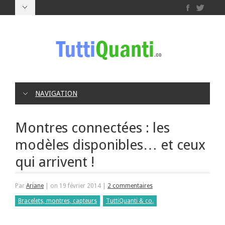
NAVIGATION
Montres connectées : les
modèles disponibles… et ceux
qui arrivent !
Par
Ariane
|
on 19 février 2014
|
2 commentaires
Bracelets, montres, capteurs
TuttiQuanti & co.