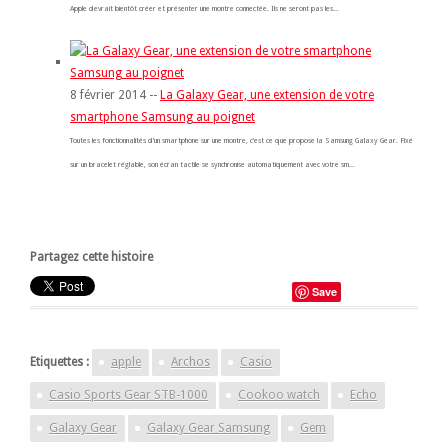
Apple devrait bientôt créer et présenter une montre connectée. Ils ne seront pas les...
8 février 2014 --
La Galaxy Gear, une extension de votre
smartphone Samsung au poignet
Toutes les fonctionnalités d’un smartphone sur une montre, c’est ce que propose la Samsung Galaxy Gear. Fixé
sur un bracelet réglable, son écran tactile se synchronise automatiquement avec votre sm...
Partagez cette histoire
Save
Etiquettes :
apple
Archos
Casio
Casio Sports Gear STB-1000
Cookoo watch
Echo
Galaxy Gear
Galaxy Gear Samsung
Gem