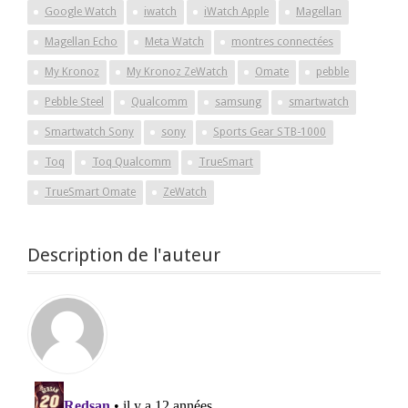
Google Watch
iwatch
iWatch Apple
Magellan
Magellan Echo
Meta Watch
montres connectées
My Kronoz
My Kronoz ZeWatch
Omate
pebble
Pebble Steel
Qualcomm
samsung
smartwatch
Smartwatch Sony
sony
Sports Gear STB-1000
Toq
Toq Qualcomm
TrueSmart
TrueSmart Omate
ZeWatch
Description de l'auteur