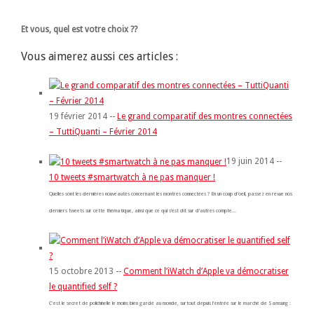
Et vous, quel est votre choix ??
Vous aimerez aussi ces articles :
19 février 2014 --
Le grand comparatif des montres connectées
– TuttiQuanti – Février 2014
19 juin 2014 --
10 tweets #smartwatch à ne pas manquer !
Quelles sont les dernières nouveautés concernant les montres connectées ? En un coup d’oeil, passez en revue nos
derniers tweets sur cette thématique, ainsi que ce qui s’est dit sur d’autres compte...
15 octobre 2013 --
Comment l’iWatch d’Apple va démocratiser
le quantified self ?
C'est le secret de polichinelle le moins bien gardé au monde, surtout depuis l'entrée sur le marché de Samsung :