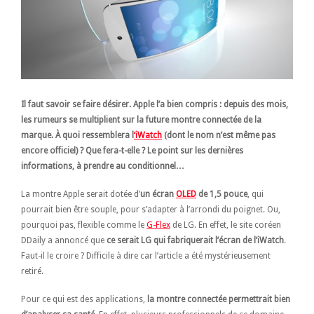
Il faut savoir se faire désirer. Apple l’a bien compris : depuis des mois,
les rumeurs se multiplient sur la future montre connectée de la
marque. À quoi ressemblera l
‘iWatch
(dont le nom n’est même pas
encore officiel) ? Que fera-t-elle ? Le point sur les dernières
informations, à prendre au conditionnel…
La montre Apple serait dotée d’
un écran
OLED
de 1,5 pouce
, qui
pourrait bien être souple, pour s’adapter à l’arrondi du poignet. Ou,
pourquoi pas, flexible comme le
G-Flex
de LG. En effet, le site coréen
DDaily a annoncé que
ce serait LG qui fabriquerait l’écran de l’iWatch
.
Faut-il le croire ? Difficile à dire car l’article a été mystérieusement
retiré.
Pour ce qui est des applications,
la montre connectée permettrait bien