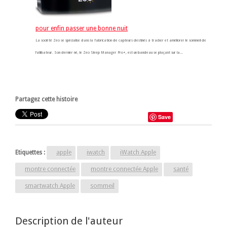
pour enfin passer une bonne nuit
La société Zeo se spécialise dans la fabrication de capteurs destinés à tracker et améliorer le sommeil de
l'utilisateur. Son dernier né, le Zeo Sleep Manager Pro+, est un bandeau se plaçant sur la...
Partagez cette histoire
Save
Etiquettes :
apple
iwatch
iWatch Apple
montre connectée
montre connectée Apple
santé
smartwatch Apple
sommeil
Description de l'auteur