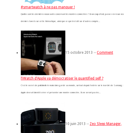
#smartwatch à ne pas manquer !
Quelles sont les dernières nouveautés concernant les montres connectées ? En un coup d’oeil, passez en revue nos
derniers tweets sur cette thématique, ainsi que ce qui s’est dit sur d’autres compte...
15 octobre 2013 --
Comment
l’iWatch d’Apple va démocratiser le quantified self ?
C'est le secret de polichinelle le moins bien gardé au monde, surtout depuis l'entrée sur le marché de Samsung :
Apple devrait bientôt créer et présenter une montre connectée. Ils ne seront pas les...
10 juin 2013 --
Zeo Sleep Manager,