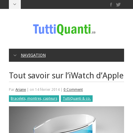
NAVIGATION
Tout savoir sur l’iWatch d’Apple
Par
Ariane
|
on 14 février 2014
|
0 Comment
Bracelets, montres, capteurs
TuttiQuanti & co.