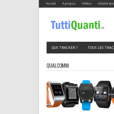
Accueil
A propos
Vidéos
Activité spo
QUE TRACKER ?
TOUS LES TRA
QUALCOMM