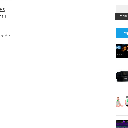
es
t !
Po
ectée !