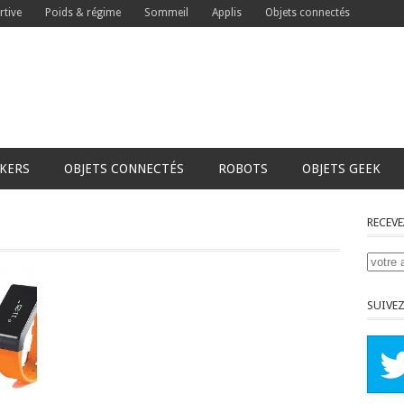
rtive
Poids & régime
Sommeil
Applis
Objets connectés
CKERS
OBJETS CONNECTÉS
ROBOTS
OBJETS GEEK
RECEVE
SUIVEZ