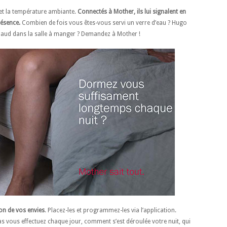
et la température ambiante.
Connectés à Mother, ils lui signalent en
résence.
Combien de fois vous êtes-vous servi un verre d’eau ? Hugo
 chaud dans la salle à manger ? Demandez à Mother !
ion de vos envies
. Placez-les et programmez-les via l’application.
as vous effectuez chaque jour, comment s’est déroulée votre nuit, qui