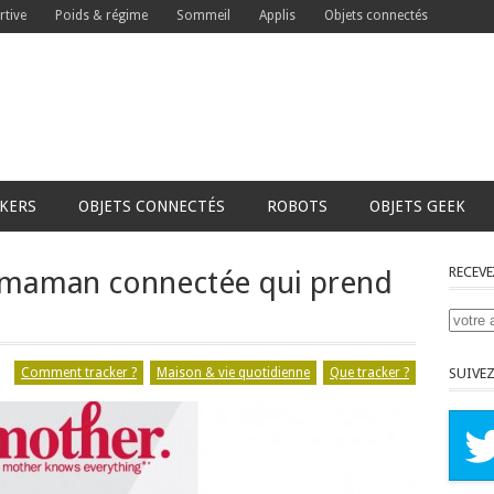
rtive
Poids & régime
Sommeil
Applis
Objets connectés
CKERS
OBJETS CONNECTÉS
ROBOTS
OBJETS GEEK
RECEVE
a maman connectée qui prend
Comment tracker ?
Maison & vie quotidienne
Que tracker ?
SUIVEZ