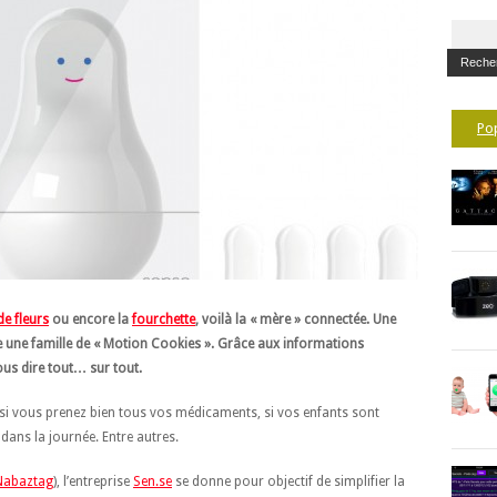
Po
de fleurs
ou encore la
fourchette
, voilà la « mère » connectée. Une
e une famille de « Motion Cookies ». Grâce aux informations
ous dire tout… sur tout.
 si vous prenez bien tous vos médicaments, si vos enfants sont
dans la journée. Entre autres.
Nabaztag
), l’entreprise
Sen.se
se donne pour objectif de simplifier la