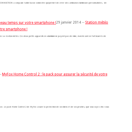
. CONNECTION a conçu une table basse connectée qui permet de créer des ambiances lumineuses personnalisées, de
29 janvier 2014 --
Station météo
otre smartphone !
vec sa station météo. Ces deux petits appareils en aluminium ne payent pas de mine, mais ils sont en fait bourrés de
--
MyFox Home Control 2 : le pack pour assurer la sécurité de votre
icace. Le pack Home Control 2 de Myfox assure la protection de vos biens et de vos proches, que vous soyez chez vous