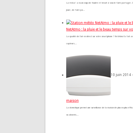
La rédac' a eu un coup de foudre et tenait à vous le faire partager
jouer, de faire pa...
NetAtmo : la pluie et le beau temps sur v
La qualité de l’air en direct sur votre smartphone ? NetAtmo l’a fait a
capteurs....
10 juin 2014 
maison
La domotique permet une surveillance de la maison de plus en plus eff
ou absents....