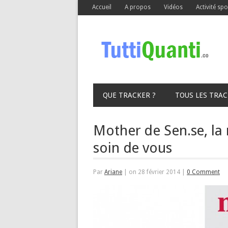
Accueil
A propos
Vidéos
Activité spo
QUE TRACKER ?
TOUS LES TRA
Mother de Sen.se, l
soin de vous
Par
Ariane
|
on 28 février 2014
|
0 Comment