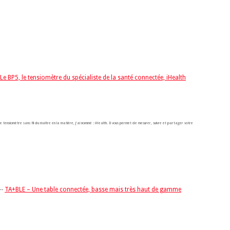
Le BP5, le tensiomètre du spécialiste de la santé connectée, iHealth
le tensiomètre sans fil du maître en la matière, j'ai nommé : iHealth. Il vous permet de mesurer, suivre et partager votre
--
TA+BLE – Une table connectée, basse mais très haut de gamme